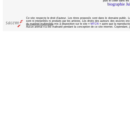
puis le coller dans les
biographie Ju
Ce site respecte le droit d’auteur. Les titres proposés sont dans le domaine public.
sont ni interprétés ni produits par les artistes. Les droits des auteurs des œuvres enc
du matériel multimédia
mis à disposition sur le site «
MTCN
» autre que la reproduction
Aucun animal n’a été maltraité pendant la conception de ce site internet. Cependant, j