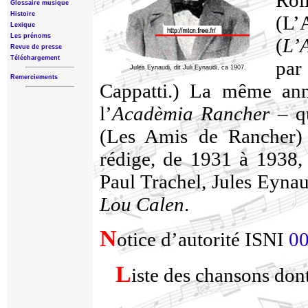
Rol
Glossaire musique
Histoire
(L’
Lexique
Les prénoms
(
L’
Revue de presse
Téléchargement
par
Jules Eynaudi, dit Juli Eynaudi, ca 1907.
Remerciements
Cappatti.) La même anné
l’
Acadèmia Rancher
– q
(Les Amis de Rancher
rédige, de 1931 à 1938,
Paul Trachel, Jules Eynaud
Lou Calen
.
N
otice d’autorité ISNI
0
L
iste des chansons dont