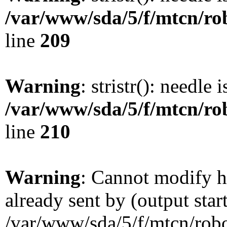
/var/www/sda/5/f/mtcn/rob
line
209
Warning
: stristr(): needle 
/var/www/sda/5/f/mtcn/rob
line
210
Warning
: Cannot modify h
already sent by (output star
/var/www/sda/5/f/mtcn/robot