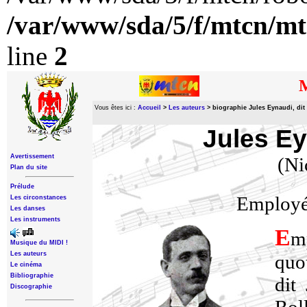
/var/www/sda/5/f/mtcn/mt
line
2
M
Vous êtes ici :
Accueil
>
Les auteurs
>
biographie Jules Eynaudi, dit
Jules E
Avertissement
(Ni
Plan du site
Prélude
Employé 
Les circonstances
Les danses
Les instruments
E
m
Musique du MIDI !
Les auteurs
quo
Le cinéma
Bibliographie
dit
Discographie