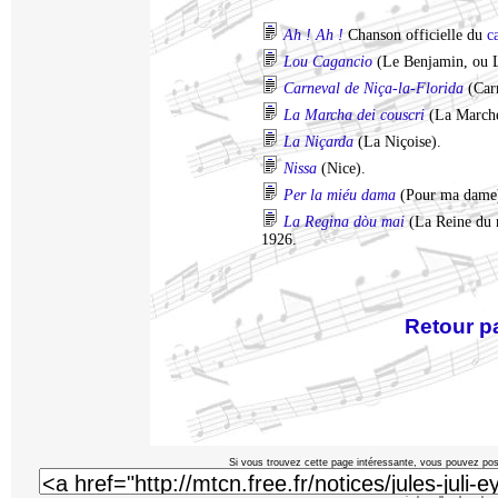
Ah ! Ah !
Chanson officielle du
c
Lou Cagancio
(Le Benjamin, ou L
Carneval de Niça-la-Florida
(Carn
La Marcha dei couscri
(La Marche 
La Niçarda
(La Niçoise).
Nissa
(Nice).
Per la miéu dama
(Pour ma dame
La Regina dòu mai
(La Reine du m
1926.
Retour p
Si vous trouvez cette page intéressante, vous pouvez pose