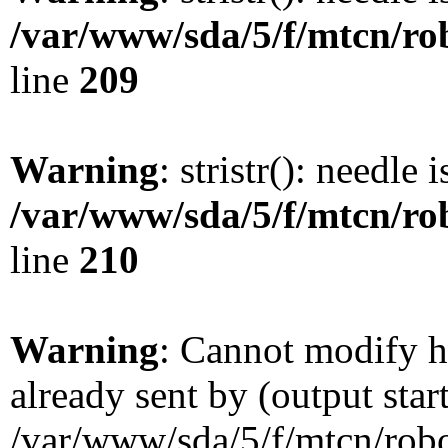
/var/www/sda/5/f/mtcn/rob
line
209
Warning
: stristr(): needle 
/var/www/sda/5/f/mtcn/rob
line
210
Warning
: Cannot modify h
already sent by (output star
/var/www/sda/5/f/mtcn/robot