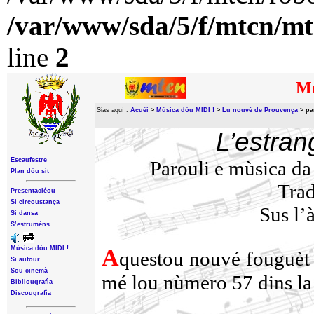
/var/www/sda/5/f/mtcn/mt
line
2
Mù
Sias aquì :
Acuèi
>
Mùsica dòu MIDI !
>
Lu nouvé de Prouvença
>
pa
L’estran
Escaufestre
Parouli e mùsica d
Plan dòu sit
Trad
Presentaciéou
Si circoustança
Sus l’
Si dansa
S’estrumèns
A
Mùsica dòu MIDI !
questou nouvé fouguèt 
Si autour
Sou cinemà
mé lou nùmero 57 dins l
Bibliougrafìa
Discougrafìa