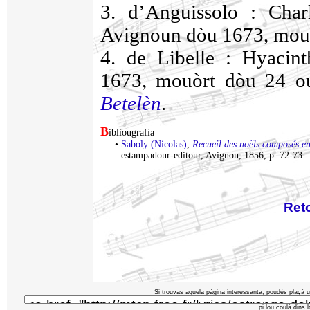
3. d’Anguissolo : Char
Avignoun dòu 1673, mouò
4. de Libelle : Hyacint
1673, mouòrt dòu 24 o
Betelèn
.
B
ibliougrafìa
•
Saboly (Nicolas)
,
Recueil des noëls composés e
estampadour-editour, Avignon, 1856, p. 72-73.
Ret
Si trouvas aquela pàgina interessanta, poudès plaçà u
pi lou coulà dins 