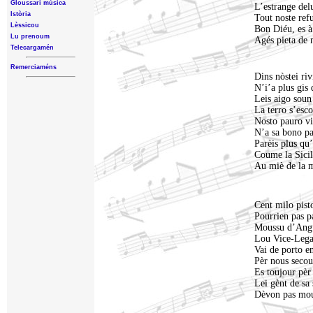
Gloussari mùsica
L’estrange del
Istòria
Tout noste ref
Lèssicou
Bon Diéu, es à
Lu prenoum
Agés pieta de 
Telecargamén
Remerciaméns
Dins nòstei riv
N’i’a plus gis 
Leis aigo soun 
La terro s’esc
Nosto pauro vi
N’a sa bono pa
Parèis plus qu
Coume la Sici
Au miè de la m
Cent milo pist
Pourrien pas p
Moussu d’Angu
Lou Vice-Lega
Vai de porto e
Pèr nous secou
Es toujour pèr 
Lei gènt de sa 
Dèvon pas mou