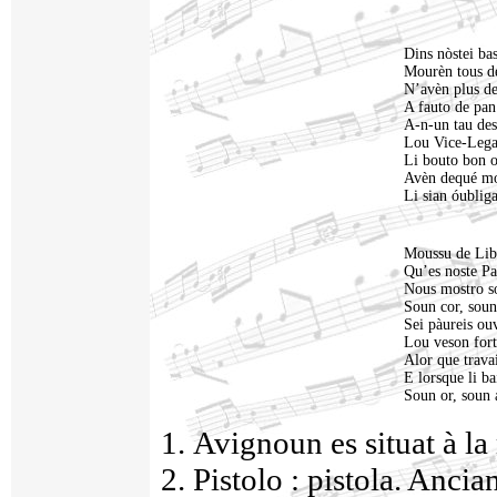
Dins nòstei ba
Mourèn tous d
N’avèn plus de
A fauto de pan
A-n-un tau des
Lou Vice-Lega
Li bouto bon o
Avèn dequé mo
Li sian óubliga
Moussu de Libe
Qu’es noste Pa
Nous mostro so
Soun cor, soun
Sei pàureis ou
Lou veson fort
Alor que trava
E lorsque li ba
Soun or, soun 
1. Avignoun es situat à l
2. Pistolo : pistola. Anci