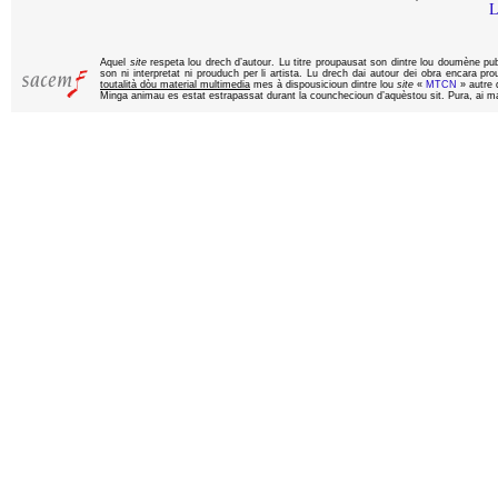
L
Aquel
site
respeta lou drech d’autour. Lu titre proupausat son dintre lou doumène pu
son ni interpretat ni prouduch per li artista. Lu drech dai autour dei obra encara pr
toutalità dòu material multimedia
mes à dispousicioun dintre lou
site
«
MTCN
» autre q
Minga animau es estat estrapassat durant la counchecioun d’aquèstou sit. Pura, ai ma