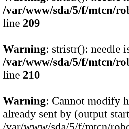
/var/www/sda/5/f/mtcn/rob
line
209
Warning
: stristr(): needle 
/var/www/sda/5/f/mtcn/rob
line
210
Warning
: Cannot modify h
already sent by (output star
/var/www/sda/5/f/mtcn/robot