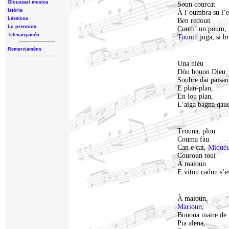
Gloussari mùsica
Soun courcat
Istòria
À l’oumbra su l’
Lèssicou
Ben redoun
Lu prenoum
Coum’ un poum,
Telecargamén
Tounin
juga, si br
Remerciaméns
Una niéu
Dòu bouon Dieu
Soubre dai paisan 
E plan-plan,
En lou plan,
L’aiga bagna qauq
Trouna, plou
Couma fàu.
Can e cat,
Miquè
Couroun toui
À maioun
E vitou cadun s’e
À maioun,
Marioun
,
Bouona maire de 
Pia alena,