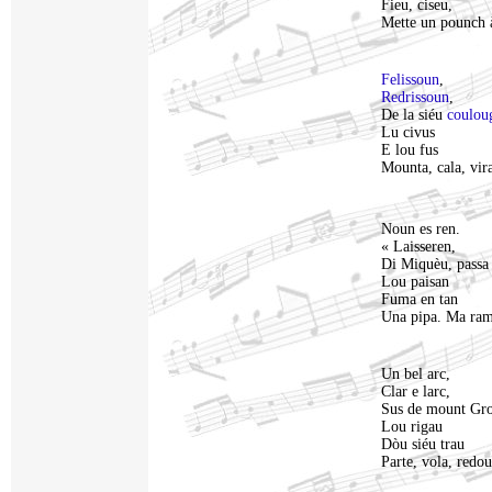
Fieu, ciseu,
Mette un pounch à
Felissoun
,
Redrissoun
,
De la siéu
coulou
Lu civus
E lou fus
Mounta, cala, vira
Noun es ren.
« Laisseren,
Di Miquèu, passa l
Lou paisan
Fuma en tan
Una pipa. Ma ram
Un bel arc,
Clar e larc,
Sus de mount Gros
Lou rigau
Dòu siéu trau
Parte, vola, redou