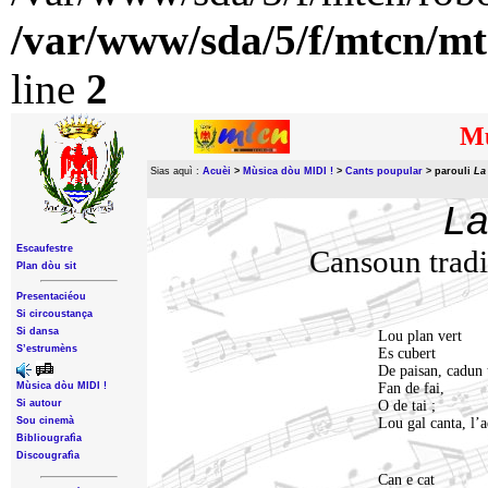
/var/www/sda/5/f/mtcn/mt
line
2
Mù
Sias aquì :
Acuèi
>
Mùsica dòu MIDI !
>
Cants poupular
>
parouli
La
La
Escaufestre
Cansoun tradi
Plan dòu sit
Presentaciéou
Si circoustança
Si dansa
Lou plan vert
S’estrumèns
Es cubert
De paisan, cadun t
Mùsica dòu MIDI !
Fan de fai,
Si autour
O de tai ;
Sou cinemà
Lou gal canta, l’a
Bibliougrafìa
Discougrafìa
Can e cat