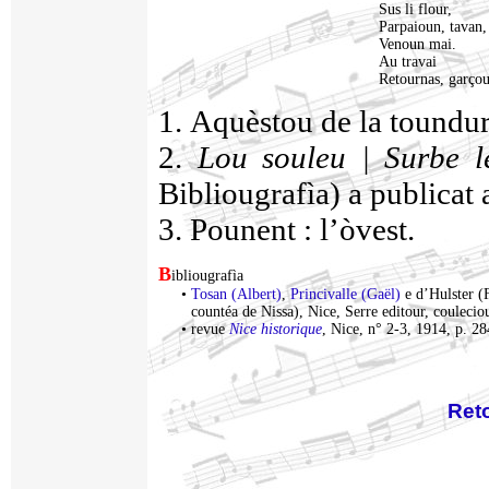
Sus li flour,
Parpaioun, tavan,
Venoun mai.
Au travai
Retournas, garçou
1. Aquèstou de la toundu
2.
Lou souleu | Surbe lè
Bibliougrafìa) a publicat 
3. Pounent : l’òvest.
B
ibliougrafìa
•
Tosan (Albert)
,
Princivalle (Gaël)
e d’Hulster (
countéa de Nissa), Nice, Serre editour, coulecio
•
revue
Nice historique
, Nice, n° 2-3, 1914, p. 2
Ret