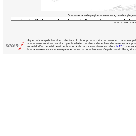
Si trouvas aquela pàgina interessanta, poudès plaçà u
pi lou coulà dins 
Aquel
site
respeta lou drech d’autour. Lu titre proupausat son dintre lou doumène pu
son ni interpretat ni prouduch per li artista. Lu drech dai autour dei obra encara pr
toutalità dòu material multimedia
mes à dispousicioun dintre lou
site
«
MTCN
» autre q
Minga animau es estat estrapassat durant la counchecioun d’aquèstou sit. Pura, ai ma