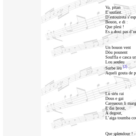
Va, pitan
E sautant.
D’estouireta s’esp
Bouon, e di :
Que plesi !
Es a doui pas d’u
Un bouon vent
Dòu pounent
Souffla e casca un
Lou souleu
(2)
Surbe lèu
Aqueli gouta de p
Lu siéu rai
Dous e gai
Caressoun li marg
E dai brout,
À degout,
L’aiga toumba co
Que splendour !