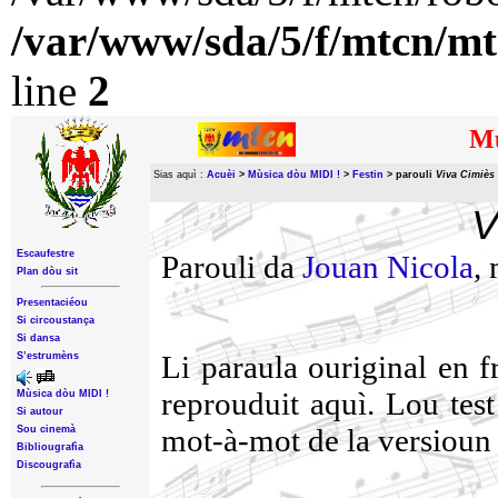
/var/www/sda/5/f/mtcn/mt
line
2
Mù
Sias aquì :
Acuèi
>
Mùsica dòu MIDI !
>
Festin
>
parouli
Viva Cimiès 
V
Escaufestre
Parouli da
Jouan Nicola
,
Plan dòu sit
Presentaciéou
Si circoustança
Si dansa
Li paraula ouriginal en f
S’estrumèns
reprouduit aquì. Lou tes
Mùsica dòu MIDI !
Si autour
mot-à-mot de la versioun 
Sou cinemà
Bibliougrafìa
Discougrafìa