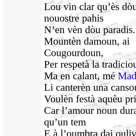
Lou vin clar qu’ès dò
nouostre pahis
N’en vèn dòu paradis.
Mountèn damoun, ai
Cougourdoun,
Per respetà la tradicio
Ma en calant, mé
Mad
Li canterèn una cansou
Voulèn festà aquèu pr
Car l’amour noun dur
qu’un tem
E à l’oumbra dai ouliv