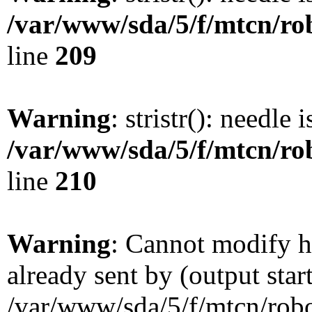
/var/www/sda/5/f/mtcn/rob
line
209
Warning
: stristr(): needle 
/var/www/sda/5/f/mtcn/rob
line
210
Warning
: Cannot modify h
already sent by (output star
/var/www/sda/5/f/mtcn/robot