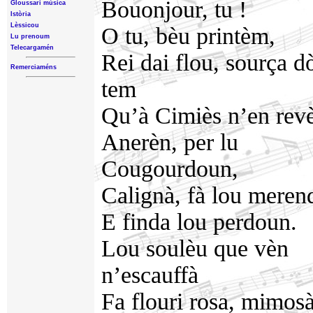
Bouonjour, tu !
Gloussari mùsica
Istòria
Lèssicou
O tu, bèu printèm,
Lu prenoum
Telecargamén
Rei dai flou, sourça d
Remerciaméns
tem
Qu’à Cimiès n’en revè
Anerèn, per lu
Cougourdoun,
Calignà, fà lou mere
E finda lou perdoun.
Lou soulèu que vèn
n’escauffà
Fa flouri rosa, mimosà