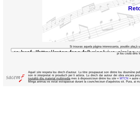
Ret
Si trouvas aquela pàgina interessanta, poudès plaçà u
pi lou coulà dins 
Aquel
site
respeta lou drech d’autour. Lu titre proupausat son dintre lou doumène pu
son ni interpretat ni prouduch per li artista. Lu drech dai autour dei obra encara pr
toutalità dòu material multimedia
mes à dispousicioun dintre lou
site
«
MTCN
» autre q
Minga animau es estat estrapassat durant la counchecioun d’aquèstou sit. Pura, ai ma