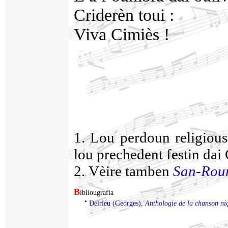
Criderèn toui :
Viva Cimiès !
1. Lou perdoun religious
lou prechedent festin da
2. Vèire tamben
San-Rou
B
ibliougrafìa
•
Delrieu (Georges)
,
Anthologie de la chanson ni